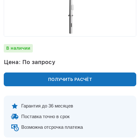
Нижнекамск
Нижний Новгород
Новосибирск
Норильск
Омск
Оренбург
В наличии
Пермь
Петрозаводск
Цена: По запросу
Ростов на Дону
Рязань
ПОЛУЧИТЬ РАСЧЁТ
Самара
Санкт-Петербург
Саранск
Саратов
Гарантия до 36 месяцев
Севастополь
Поставка точно в срок
Симферополь
Сочи
Возможна отсрочка платежа
Сургут