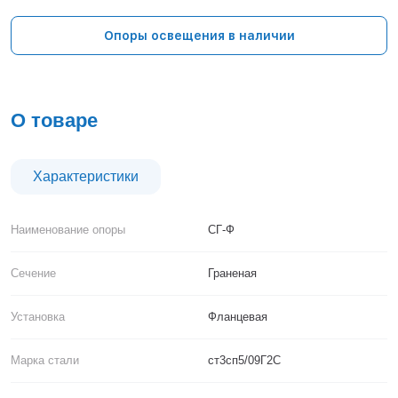
Тверь
Тольятти
Опоры освещения в наличии
Тула
Тюмень
Уфа
Хабаровск
О товаре
Чебоксары
Челябинск
Череповец
Характеристики
Чита
Ярославль
Наименование опоры
СГ-Ф
Сечение
Граненая
Установка
Фланцевая
Марка стали
ст3сп5/09Г2С