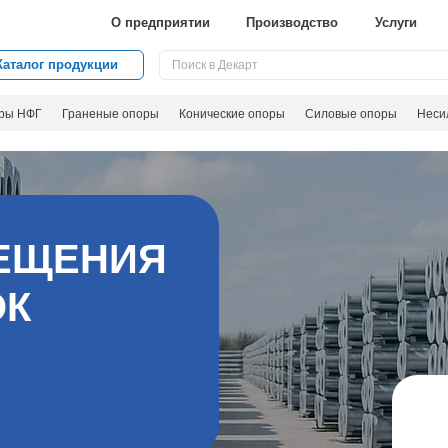
О предприятии
Производство
Услуги
Каталог продукции
ры НФГ
Граненые опоры
Конические опоры
Силовые опоры
Неси
ЕЩЕНИЯ
ОК
1