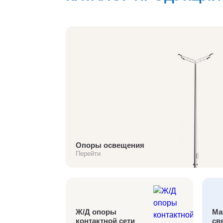
Oпоры oсвeщения
Перейти
Ж/Д опоры
Ма
контактной сети
св