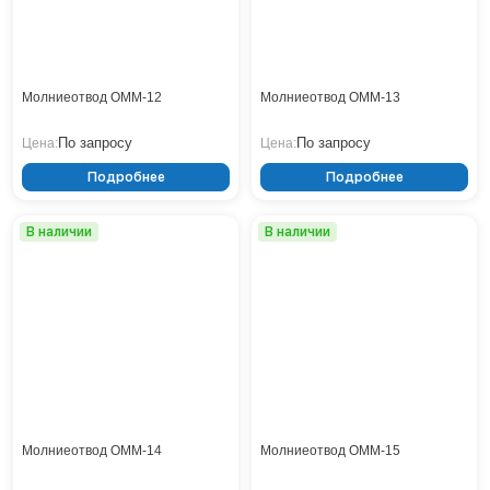
Тверь
Тольятти
Тула
Тюмень
Молниеотвод ОММ-12
Молниеотвод ОММ-13
Уфа
Хабаровск
По запросу
По запросу
Цена:
Цена:
Чебоксары
Подробнее
Подробнее
Челябинск
Череповец
В наличии
В наличии
Чита
Ярославль
Молниеотвод ОММ-14
Молниеотвод ОММ-15