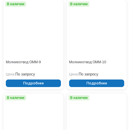
В наличии
В наличии
Нижнекамск
Нижний Новгород
Новосибирск
Норильск
Омск
Оренбург
Пермь
Петрозаводск
Ростов на Дону
Молниеотвод ОММ-9
Молниеотвод ОММ-10
Рязань
По запросу
По запросу
Цена:
Цена:
Самара
Санкт-Петербург
Подробнее
Подробнее
Саранск
Саратов
В наличии
В наличии
Севастополь
Симферополь
Сочи
Сургут