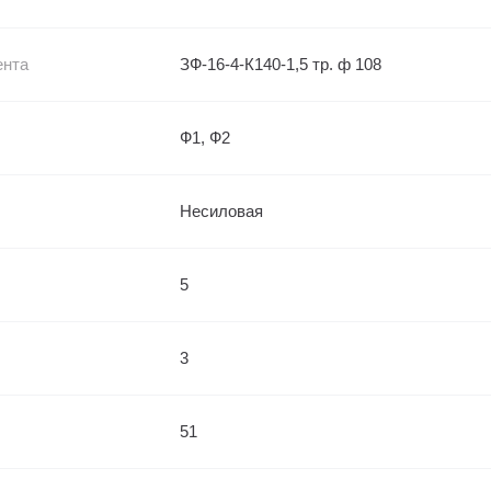
ента
ЗФ-16-4-К140-1,5 тр. ф 108
Ф1, Ф2
Несиловая
5
3
51