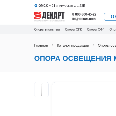
ОМСК
21-я Амурская ул., 23Б
8 800 600-45-22
lid@dekart.tech
Опоры в наличии
Опоры ОГК
Опоры СФГ
Опо
Главная
Каталог продукции
Oпоры oс
ОПОРА ОСВЕЩЕНИЯ 