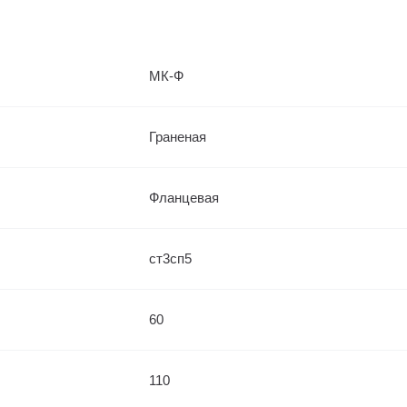
МК-Ф
Граненая
Фланцевая
ст3сп5
60
110