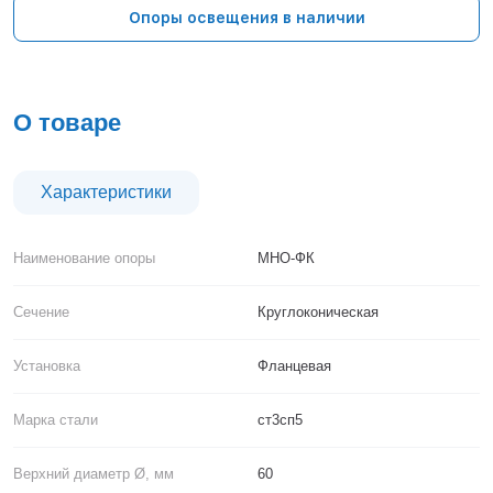
Тверь
Опоры освещения в наличии
Тольятти
Тула
Тюмень
Уфа
О товаре
Хабаровск
Чебоксары
Челябинск
Характеристики
Череповец
Чита
Наименование опоры
МНО-ФК
Ярославль
Сечение
Круглоконическая
Установка
Фланцевая
Марка стали
ст3сп5
Верхний диаметр Ø, мм
60