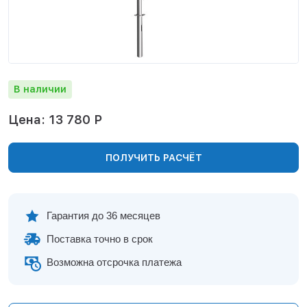
Нижнекамск
Нижний Новгород
Новосибирск
Норильск
Омск
В наличии
Оренбург
Пермь
Цена: 13 780 Р
Петрозаводск
Ростов на Дону
ПОЛУЧИТЬ РАСЧЁТ
Рязань
Самара
Санкт-Петербург
Саранск
Гарантия до 36 месяцев
Саратов
Поставка точно в срок
Севастополь
Симферополь
Возможна отсрочка платежа
Сочи
Сургут