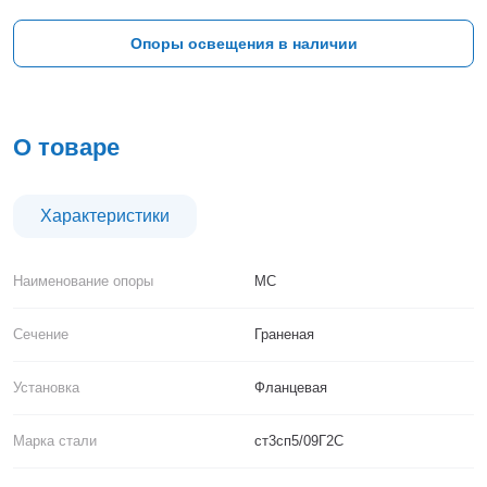
Тверь
Тольятти
Опоры освещения в наличии
Тула
Тюмень
Уфа
Хабаровск
О товаре
Чебоксары
Челябинск
Череповец
Характеристики
Чита
Ярославль
Наименование опоры
МС
Сечение
Граненая
Установка
Фланцевая
Марка стали
ст3сп5/09Г2С