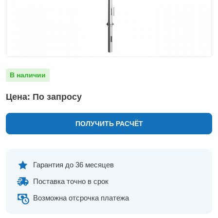
Нижнекамск
Нижний Новгород
Новосибирск
Норильск
Омск
Оренбург
В наличии
Пермь
Петрозаводск
Цена: По запросу
Ростов на Дону
Рязань
ПОЛУЧИТЬ РАСЧЁТ
Самара
Санкт-Петербург
Саранск
Саратов
Гарантия до 36 месяцев
Севастополь
Поставка точно в срок
Симферополь
Сочи
Возможна отсрочка платежа
Сургут