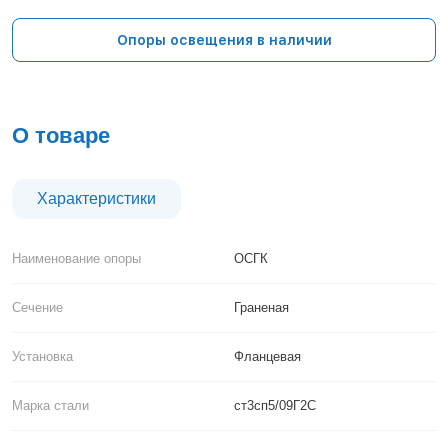
Тверь
Тольятти
Опоры освещения в наличии
Тула
Тюмень
Уфа
Хабаровск
О товаре
Чебоксары
Челябинск
Череповец
Характеристики
Чита
Ярославль
Наименование опоры
ОСГК
Сечение
Граненая
Установка
Фланцевая
Марка стали
ст3сп5/09Г2С