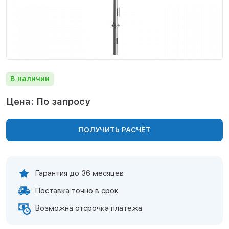
Нижнекамск
Нижний Новгород
Новосибирск
Норильск
Омск
Оренбург
В наличии
Пермь
Петрозаводск
Цена: По запросу
Ростов на Дону
Рязань
ПОЛУЧИТЬ РАСЧЁТ
Самара
Санкт-Петербург
Саранск
Саратов
Гарантия до 36 месяцев
Севастополь
Поставка точно в срок
Симферополь
Сочи
Возможна отсрочка платежа
Сургут