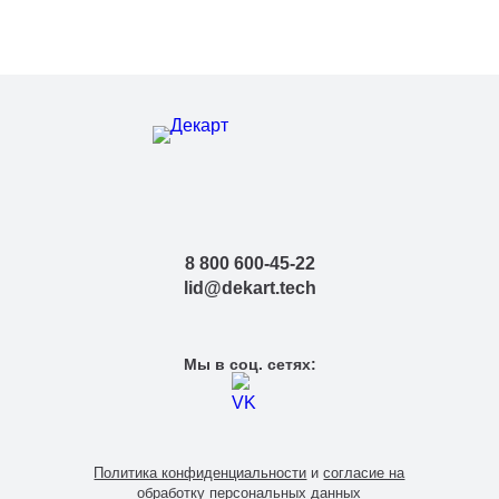
поток
ITL-
30 Вт
5250 lm
515х180х94(
SLED005-
S
ITL-
40 Вт
7000 lm
515х180х94(
SLED005-
S
8 800 600-45-22
lid@dekart.tech
ITL-
50 Вт
8750 lm
515х180х94(
SLED005-
S
Мы в соц. сетях:
ITL-
60 Вт
10500 lm
515х180х94(
SLED005-
S
Политика конфиденциальности
и
согласие на
обработку персональных данных