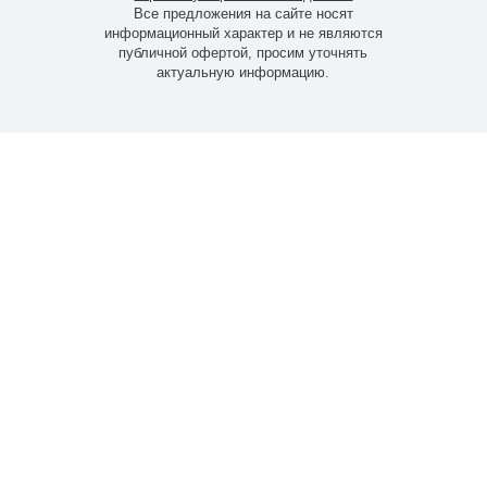
ITL-
70 Вт
12250 lm
515х180х94(
Все предложения на сайте носят
SLED005-
информационный характер и не являются
публичной офертой, просим уточнять
S
актуальную информацию.
ITL-
80 Вт
14000 lm
515х180х94(
SLED005-
S