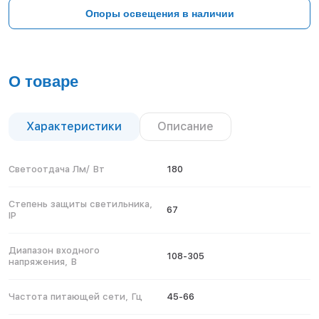
Тверь
Опоры освещения в наличии
Тольятти
Тула
Тюмень
Уфа
О товаре
Хабаровск
Чебоксары
Челябинск
Характеристики
Описание
Череповец
Чита
Светоотдача Лм/ Вт
180
Ярославль
Степень защиты светильника,
67
IP
Диапазон входного
108-305
напряжения, В
Частота питающей сети, Гц
45-66