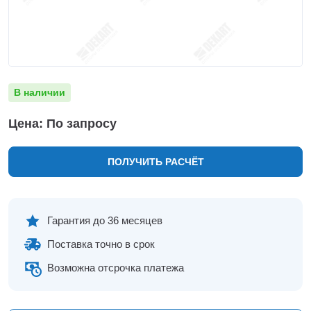
Нижнекамск
Нижний Новгород
Новосибирск
Норильск
Омск
В наличии
Оренбург
Пермь
Цена: По запросу
Петрозаводск
Ростов на Дону
ПОЛУЧИТЬ РАСЧЁТ
Рязань
Самара
Санкт-Петербург
Саранск
Гарантия до 36 месяцев
Саратов
Поставка точно в срок
Севастополь
Симферополь
Возможна отсрочка платежа
Сочи
Сургут